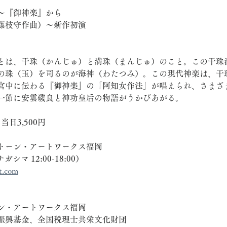
〜『御神楽』から
藤枝守作曲）〜新作初演
とは、干珠（かんじゅ）と満珠（まんじゅ）のこと。この干珠
の珠（玉）を司るのが海神（わたつみ）。この現代神楽は、干
宮中に伝わる『御神楽』の「阿知女作法」が唱えられ、さまざ
一節に安雲磯良と神功皇后の物語がうかびあがる。
当日3,500円
トーン・アートワークス福岡
（ナガシマ 12:00-18:00）
t.com
ン・アートワークス福岡
振興基金、全国税理士共栄文化財団