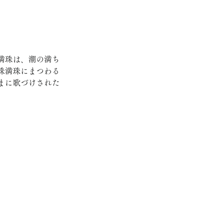
満珠は、潮の満ち
珠満珠にまつわる
まに歌づけされた