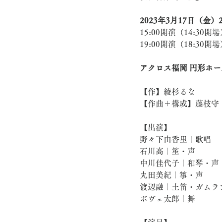
2023年3月17日（金）
15:00開演（14:30開
19:00開演（18:30開
アクロス福岡 円形ホー
【作】綾杉るな
【作曲＋構成】藤枝守
【出演】
野々下由香里｜歌唱
石川高｜笙・声
中川佳代子｜和琴・声
丸田美紀｜箏・声
渡辺融｜土笛・ガムラ
ボヴェ太郎｜舞