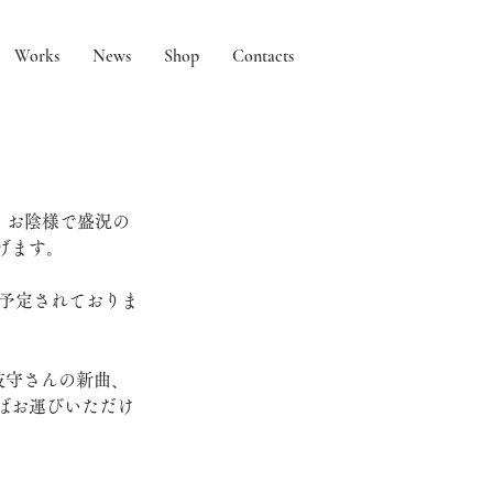
Works
News
Shop
Contacts
は、お陰様で盛況の
げます。
が予定されておりま
枝守さんの新曲、
ばお運びいただけ