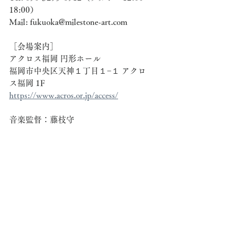
18:00）
Mail: fukuoka@milestone-art.com
［会場案内］
アクロス福岡 円形ホール
福岡市中央区天神１丁目１−１ アクロ
ス福岡 1F
https://www.acros.or.jp/access/
音楽監督：藤枝守
音楽ディレクター：渡辺 融
音楽監督：ナガシマヨシホ
デザイン：新保韻香
制作：マイルストーン・アートワーク
ス福岡
協力：社会福祉法人明日へ向かって、
イエナコーヒー＋ロンファ