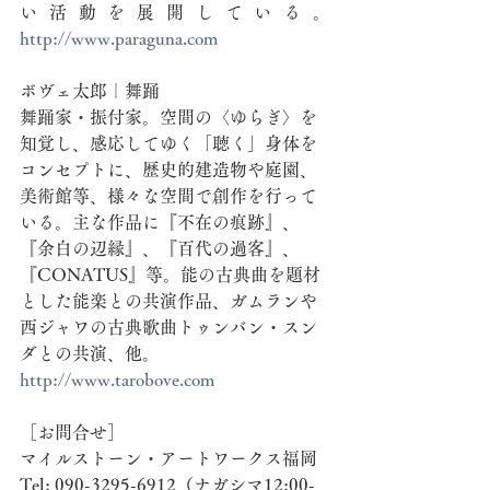
い活動を展開している。
http://www.paraguna.com
ボヴェ太郎｜舞踊
舞踊家・振付家。空間の〈ゆらぎ〉を
知覚し、感応してゆく「聴く」身体を
コンセプトに、歴史的建造物や庭園、
美術館等、様々な空間で創作を行って
いる。主な作品に『不在の痕跡』、
『余白の辺縁』、『百代の過客』、
『CONATUS』等。能の古典曲を題材
とした能楽との共演作品、ガムランや
西ジャワの古典歌曲トゥンバン・スン
ダとの共演、他。
http://www.tarobove.com
［お問合せ］
マイルストーン・アートワークス福岡
Tel: 090-3295-6912（ナガシマ12:00-