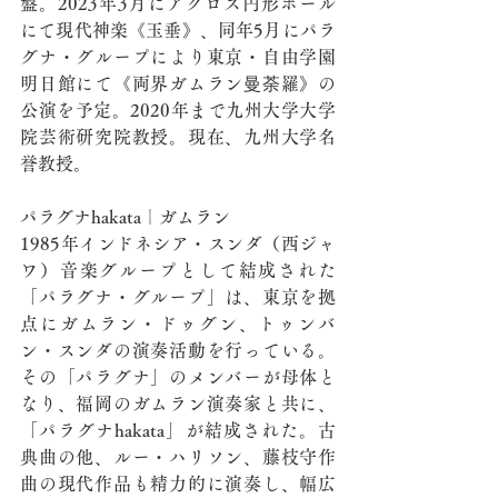
盤。2023年3月にアクロス円形ホール
にて現代神楽《玉垂》、同年5月にパラ
グナ・グループにより東京・自由学園
明日館にて《両界ガムラン曼荼羅》の
公演を予定。2020年まで九州大学大学
院芸術研究院教授。現在、九州大学名
誉教授。	
パラグナhakata｜ガムラン
1985年インドネシア・スンダ（西ジャ
ワ）音楽グループとして結成された
「パラグナ・グループ」は、東京を拠
点にガムラン・ドゥグン、トゥンバ
ン・スンダの演奏活動を行っている。
その「パラグナ」のメンバーが母体と
なり、福岡のガムラン演奏家と共に、
「パラグナhakata」が結成された。古
典曲の他、ルー・ハリソン、藤枝守作
曲の現代作品も精力的に演奏し、幅広