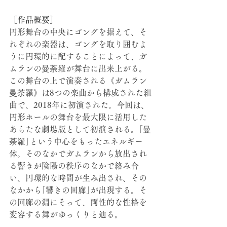
［作品概要］
円形舞台の中央にゴングを据えて、そ
れぞれの楽器は、ゴングを取り囲むよ
うに円環的に配することによって、ガ
ムランの曼荼羅が舞台に出来上がる。
この舞台の上で演奏される《ガムラン
曼荼羅》は8つの楽曲から構成された組
曲で、2018年に初演された。今回は、
円形ホールの舞台を最大限に活用した
あらたな劇場版として初演される。｢曼
荼羅｣という中心をもったエネルギー
体。そのなかでガムランから放出され
る響きが陰陽の秩序のなかで絡み合
い、円環的な時間が生み出され、その
なかから｢響きの回廊｣が出現する。そ
の回廊の淵にそって、両性的な性格を
変容する舞がゆっくりと辿る。