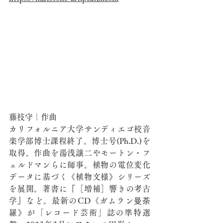
藤枝守｜作曲
カリフォルニア大学サンディエゴ校音
楽学部博士課程終了。博士号(Ph.D.)を
取得。作曲を湯浅譲二やモートン・フ
ェルドマンらに師事。植物の電位変化
データに基づく《植物文様》シリーズ
を展開。著書に『［増補］響きの考古
学』など。最新のCD《ガムラン曼荼
羅》が「レコード芸術」誌の準特選