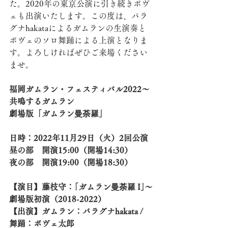
た。2020年の東京公演に引き続きボヴ
ェも出演いたします。この度は、パラ
グナhakataによるガムランの生演奏と
ボヴェのソロ舞踊による上演となりま
す。よろしければぜひご来場ください
ませ。
福岡ガムラン・フェスティバル2022〜
共鳴するガムラン
劇場版「ガムラン曼荼羅」
日時：2022年11月29日（火）2回公演
昼の部　開演15:00（開場14:30）
夜の部　開演19:00（開場18:30）
【演目】藤枝守：｢ガムラン曼荼羅 I｣〜
劇場版初演（2018-2022）
【出演】ガムラン：パラグナhakata /  
舞踊：ボヴェ太郎